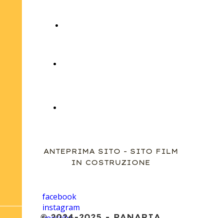
Crowdfunding ITA
Titoli di Testa
PreLocandina
ANTEPRIMA SITO - SITO FILM
IN COSTRUZIONE
facebook
instagram
© 2024-2025 - PANARIA